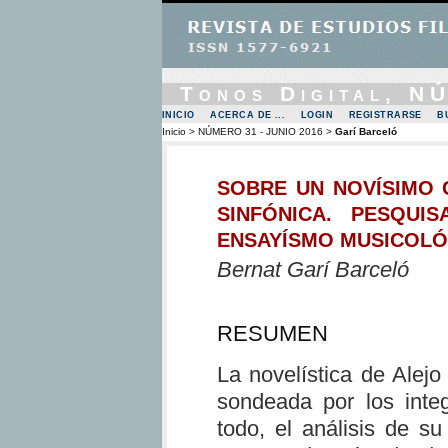
Tonos Digital, 
INICIO
ACERCA DE ...
LOGIN
REGISTRARSE
B
Inicio
>
NÚMERO 31 - JUNIO 2016
>
Garí Barceló
SOBRE UN NOVÍSIMO 
SINFÓNICA. PESQUIS
ENSAYÍSMO MUSICOLÓ
Bernat Garí Barceló
RESUMEN
La novelística de Alej
sondeada por los integ
todo, el análisis de s