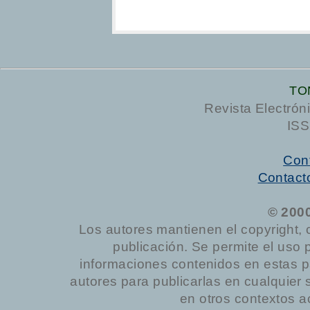
TO
Revista Electrón
ISS
Cont
Contact
© 200
Los autores mantienen el copyright, 
publicación. Se permite el uso 
informaciones contenidos en estas p
autores para publicarlas en cualquier sop
en otros contextos a