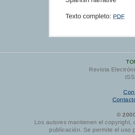
Texto completo:
PDF
TO
Revista Electrón
ISS
Cont
Contact
© 200
Los autores mantienen el copyright, 
publicación. Se permite el uso 