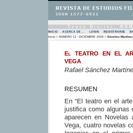
Tonos Digital, NÚ
INICIO
ACERCA DE ...
LOGIN
REGISTRARSE
B
Inicio
>
NÚMERO 12 - DICIEMBRE 2006
>
Sánchez Martínez
El TEATRO EN EL A
VEGA
Rafael Sánchez Martín
RESUMEN
En “El teatro en el art
justifica como algunas c
aparecen en Novelas 
Vega, cuatro novelas co