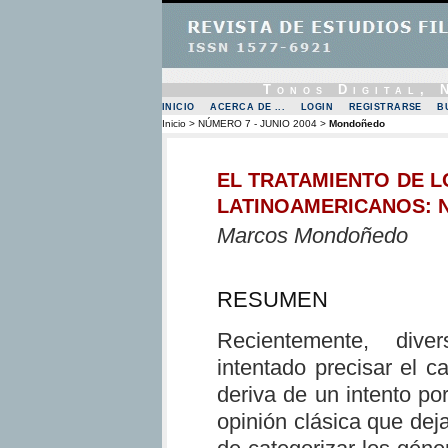
Tonos Digital,
INICIO
ACERCA DE ...
LOGIN
REGISTRARSE
B
Inicio
>
NÚMERO 7 - JUNIO 2004
>
Mondoñedo
EL TRATAMIENTO DE L
LATINOAMERICANOS: 
Marcos Mondoñedo
RESUMEN
Recientemente, dive
intentado precisar el ca
deriva de un intento po
opinión clásica que deja