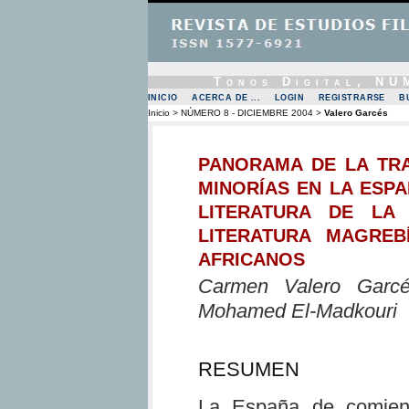
Tonos Digital, N
INICIO
ACERCA DE ...
LOGIN
REGISTRARSE
B
Inicio
>
NÚMERO 8 - DICIEMBRE 2004
>
Valero Garcés
PANORAMA DE LA TRA
MINORÍAS EN LA ESPA
LITERATURA DE LA 
LITERATURA MAGREB
AFRICANOS
Carmen Valero Garcé
Mohamed El-Madkouri
RESUMEN
La España de comien