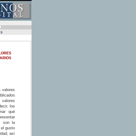
9
ES
LORES
ARIOS
s valores
ublicados
 valores
ecir, los
onar qué
esentar
s son la
 el gusto
idad, así