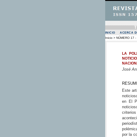
INICIO
ACERCA DE
Inicio
>
NÚMERO 17 - 
LA POL
NOTICI
NACION
José An
RESUM
Este art
noticios
en El P
noticios
criteri
acontec
periodí
polémica
por la c