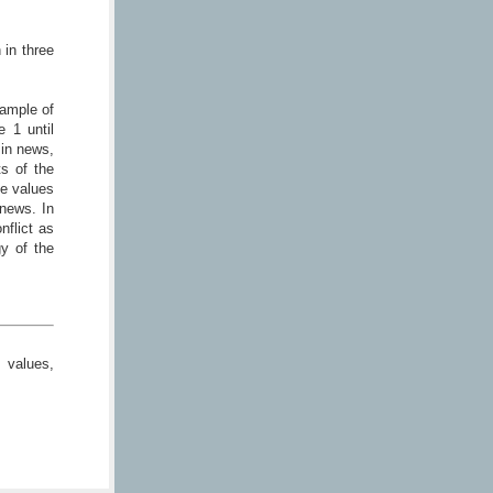
in three
sample of
 1 until
 in news,
s of the
he values
news. In
nflict as
gy of the
s values,