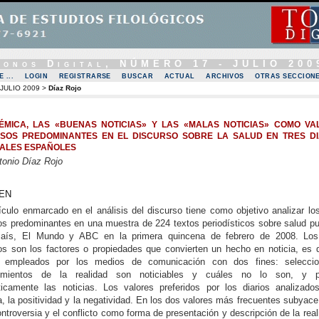
Tonos Digital, NÚMERO 17 - JULIO 200
 ...
LOGIN
REGISTRARSE
BUSCAR
ACTUAL
ARCHIVOS
OTRAS SECCION
JULIO 2009
>
Díaz Rojo
ÉMICA, LAS «BUENAS NOTICIAS» Y LAS «MALAS NOTICIAS» COMO VA
OSOS PREDOMINANTES EN EL DISCURSO SOBRE LA SALUD EN TRES DI
ALES ESPAÑOLES
tonio Díaz Rojo
EN
ículo enmarcado en el análisis del discurso tiene como objetivo analizar lo
os predominantes en una muestra de 224 textos periodísticos sobre salud p
aís, El Mundo y ABC en la primera quincena de febrero de 2008. Los
os son los factores o propiedades que convierten un hecho en noticia, es d
os empleados por los medios de comunicación con dos fines: selecci
imientos de la realidad son noticiables y cuáles no lo son, y pr
sticamente las noticias. Los valores preferidos por los diarios analizado
, la positividad y la negatividad. En los dos valores más frecuentes subyace
ontroversia y el conflicto como forma de presentación y descripción de la real