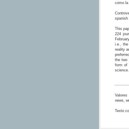
como la 
Controv
spanish
This pap
224 jou
February
i.e., t
reality 
preferr
the two 
form of 
science.
Valores 
news, wr
Texto c