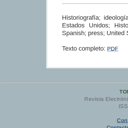
Historiografía; ideologí
Estados Unidos; Histor
Spanish; press; United 
Texto completo:
PDF
TO
Revista Electrón
ISS
Cont
Contact