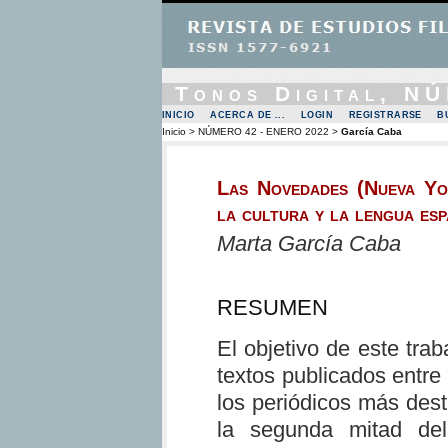
Tonos Digital, N
INICIO
ACERCA DE ...
LOGIN
REGISTRARSE
B
Inicio
>
NÚMERO 42 - ENERO 2022
>
García Caba
Las Novedades (Nueva Yo
la cultura y la lengua es
Marta García Caba
RESUMEN
El objetivo de este tra
textos publicados entre
los periódicos más des
la segunda mitad del