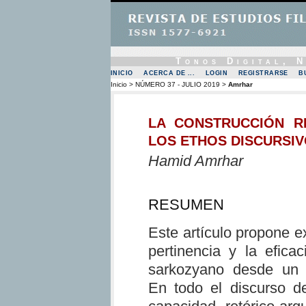
Tonos Digital, 
INICIO
ACERCA DE ...
LOGIN
REGISTRARSE
B
Inicio
>
NÚMERO 37 - JULIO 2019
>
Amrhar
LA CONSTRUCCIÓN R
LOS ETHOS DISCURSI
Hamid Amrhar
RESUMEN
Este artículo propone ex
pertinencia y la eficac
sarkozyano desde un e
En todo el discurso d