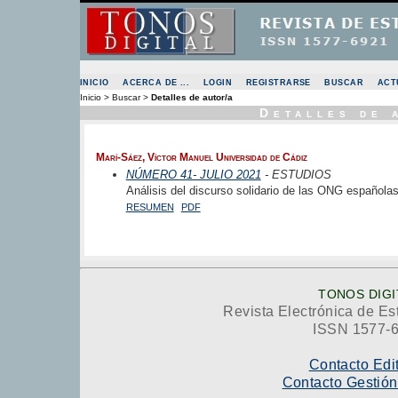
INICIO
ACERCA DE ...
LOGIN
REGISTRARSE
BUSCAR
ACT
Inicio
>
Buscar
>
Detalles de autor/a
Detalles de 
Marí-Sáez, Víctor Manuel Universidad de Cádiz
NÚMERO 41- JULIO 2021
- ESTUDIOS
Análisis del discurso solidario de las ONG españolas
RESUMEN
PDF
TONOS DIGI
Revista Electrónica de Es
ISSN 1577-
Contacto Edi
Contacto Gestión