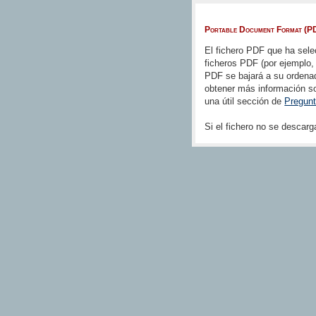
Portable Document Format (P
El fichero PDF que ha sele
ficheros PDF (por ejemplo,
PDF se bajará a su ordenad
obtener más información so
una útil sección de
Pregun
Si el fichero no se desca