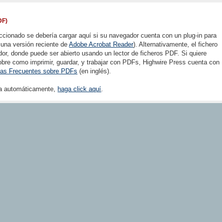
DF)
ccionado se debería cargar aquí si su navegador cuenta con un plug-in para
 una versión reciente de
Adobe Acrobat Reader
). Alternativamente, el fichero
or, donde puede ser abierto usando un lector de ficheros PDF. Si quiere
bre como imprimir, guardar, y trabajar con PDFs, Highwire Press cuenta con
tas Frecuentes sobre PDFs
(en inglés).
rga automáticamente,
haga click aquí
.